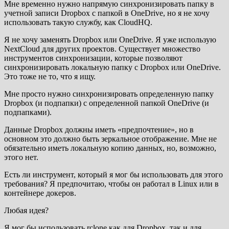
Мне временно нужно напрямую синхронизировать папку в
учетной записи Dropbox с папкой в ​​OneDrive, но я не хочу
использовать такую ​​службу, как CloudHQ.
Я не хочу заменять Dropbox или OneDrive. Я уже использую
NextCloud для других проектов. Существует множество
инструментов синхронизации, которые позволяют
синхронизировать локальную папку с Dropbox или OneDrive.
Это тоже не то, что я ищу.
Мне просто нужно синхронизировать определенную папку
Dropbox (и подпапки) с определенной папкой OneDrive (и
подпапками).
Данные Dropbox должны иметь «предпочтение», но в
основном это должно быть зеркальное отображение. Мне не
обязательно иметь локальную копию данных, но, возможно,
этого нет.
Есть ли инструмент, который я мог бы использовать для этого
требования? Я предпочитаю, чтобы он работал в Linux или в
контейнере докеров.
Любая идея?
Я мог бы использовать rclone как для Dropbox, так и для