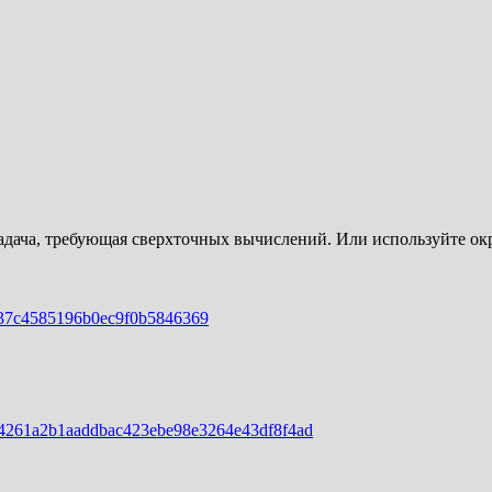
 задача, требующая сверхточных вычислений. Или используйте ок
d537c4585196b0ec9f0b5846369
/7e4261a2b1aaddbac423ebe98e3264e43df8f4ad