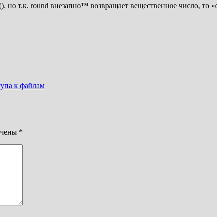
). но т.к. round внезапно™ возвращает вещественное число, то 
упа к файлам
ечены
*