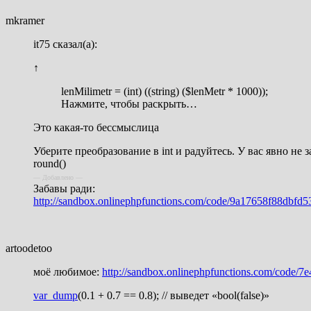
mkramer
it75 сказал(а):
↑
lenMilimetr = (int) ((string) ($lenMetr * 1000));
Нажмите, чтобы раскрыть…
Это какая-то бессмыслица
Уберите преобразование в int и радуйтесь. У вас явно не
round()
— Добавлено —
Забавы ради:
http://sandbox.onlinephpfunctions.com/code/9a17658f88dbf
artoodetoo
моё любимое:
http://sandbox.onlinephpfunctions.com/code
var_dump
(0.1 + 0.7 == 0.8); // выведет «bool(false)»