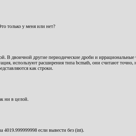
Это только у меня или нет?
ой. В двоичной другие периодические дроби и иррациональные 
уация, используют расширения типа bcmath, они считают точно, н
едставляются как строки.
к ни в целой.
а 4019.999999998 если вывести без (int).