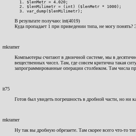
$lenMetr = 4.020;
$lenMilimetr = (int) ($lenMetr * 1000);
var_dump($lenMilimetr);
В результате получаю: int(4019)
Куда пропадает 1 при приведении типа, не могу понять? 
mkramer
Компьютеры считают в двоичной системе, мы в десятичн
вещественных чисел. Там, где совсем критична такая сит
запрограммированные операции столбиком. Там числа пр
it75
Готов был увидеть погрешность в дробной части, но ни ка
mkramer
Ну так вы дробную обрезаете. Там скорее всего что-то тип