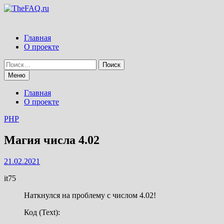
Перейти
к
содержимому
Главная
О проекте
Найти:
Меню
Главная
О проекте
PHP
Магия числа 4.02
21.02.2021
it75
Наткнулся на проблему с числом 4.02!
Код (Text):