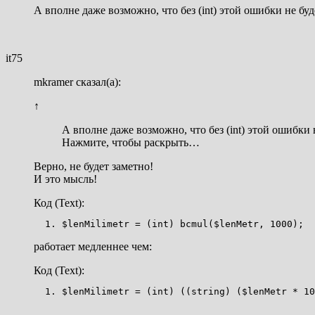
А вполне даже возможно, что без (int) этой ошибки не буд
it75
mkramer сказал(а):
↑
А вполне даже возможно, что без (int) этой ошибки 
Нажмите, чтобы раскрыть…
Верно, не будет заметно!
И это мысль!
Код (Text):
$lenMilimetr = (int) bcmul($lenMetr, 1000);
работает медленнее чем:
Код (Text):
$lenMilimetr = (int) ((string) ($lenMetr * 10