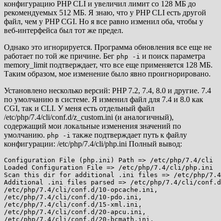
конфигурацию PHP CLI и увеличил лимит со 128 МБ до
рекомендуемых 512 МБ. Я знаю, что у PHP CLI есть другой
файл, чем у PHP CGI. Но я все равно изменил оба, чтобы у
веб-интерфейса был тот же предел.
Однако это игнорируется. Программа обновления все еще не
работает по той же причине. Бег
и поиск параметра
php -i
memory_limit подтверждает, что все еще применяется 128 МБ.
Таким образом, мое изменение было явно проигнорировано.
Установлено несколько версий: PHP 7.2, 7.4, 8.0 и другие. 7.4
по умолчанию в системе. Я изменил файл для 7.4 и 8.0 как
CGI, так и CLI. У меня есть отдельный файл
/etc/php/7.4/cli/conf.d/z_custom.ini (и аналогичный),
содержащий мои локальные изменения значений по
умолчанию.
также подтверждает путь к файлу
php -i
конфигурации: /etc/php/7.4/cli/php.ini Полный вывод:
Configuration File (php.ini) Path => /etc/php/7.4/cli

Loaded Configuration File => /etc/php/7.4/cli/php.ini

Scan this dir for additional .ini files => /etc/php/7.4
Additional .ini files parsed => /etc/php/7.4/cli/conf.d
/etc/php/7.4/cli/conf.d/10-opcache.ini,

/etc/php/7.4/cli/conf.d/10-pdo.ini,

/etc/php/7.4/cli/conf.d/15-xml.ini,

/etc/php/7.4/cli/conf.d/20-apcu.ini,

/etc/php/7.4/cli/conf.d/20-bcmath.ini,
