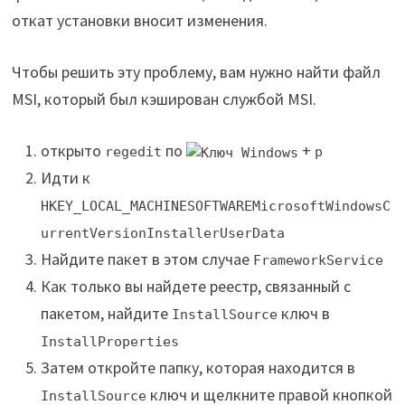
откат установки вносит изменения.
Чтобы решить эту проблему, вам нужно найти файл
MSI, который был кэширован службой MSI.
открыто
по
+
regedit
р
Идти к
HKEY_LOCAL_MACHINESOFTWAREMicrosoftWindowsC
urrentVersionInstallerUserData
Найдите пакет в этом случае
FrameworkService
Как только вы найдете реестр, связанный с
пакетом, найдите
ключ в
InstallSource
InstallProperties
Затем откройте папку, которая находится в
ключ и щелкните правой кнопкой
InstallSource