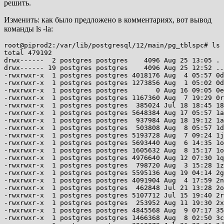
решить.
Изменить: как было предложено в комментариях, вот вывод
команды ls -la:
root@piprod2:/var/lib/postgresql/12/main/pg_tblspc# ls -la 
total 479192
drwx------  2 postgres postgres    4096 Aug 25 13:05 .
drwx------ 19 postgres postgres    4096 Aug 25 12:52 ..
-rwxrwxr-x  1 postgres postgres 4018176 Aug  4 05:57 0diar4
-rwxrwxr-x  1 postgres postgres 1273856 Aug  1 05:02 0ducc7
-rwxrwxr-x  1 postgres postgres       0 Aug 16 09:05 0e7hdr
-rwxrwxr-x  1 postgres postgres 1167360 Aug  7 19:29 0rhy9m
-rwxrwxr-x  1 postgres postgres  385024 Jul 18 18:45 1871ip
-rwxrwxr-x  1 postgres postgres 5648384 Aug 17 05:57 1ata8n
-rwxrwxr-x  1 postgres postgres  937984 Aug 18 19:12 1au1bj
-rwxrwxr-x  1 postgres postgres  503808 Aug  8 05:57 1dnjrw
-rwxrwxr-x  1 postgres postgres 5193728 Aug  7 09:24 1jm5uo
-rwxrwxr-x  1 postgres postgres 5693440 Aug  6 14:35 1oeroe
-rwxrwxr-x  1 postgres postgres 1605632 Aug  8 15:17 1onv4l
-rwxrwxr-x  1 postgres postgres 4976640 Aug 12 07:30 1q3e0k
-rwxrwxr-x  1 postgres postgres  798720 Aug  3 15:28 1z2rle
-rwxrwxr-x  1 postgres postgres 5595136 Aug 19 04:14 2ge92p
-rwxrwxr-x  1 postgres postgres 4091904 Aug  4 17:59 2nsfrv
-rwxrwxr-x  1 postgres postgres  462848 Jul 21 13:28 2o8gkd
-rwxrwxr-x  1 postgres postgres 5107712 Jul 15 19:40 2r1k5e
-rwxrwxr-x  1 postgres postgres  253952 Aug 11 19:30 2x2xup
-rwxrwxr-x  1 postgres postgres 4845568 Aug  9 07:17 35fzzb
-rwxrwxr-x  1 postgres postgres 1466368 Aug  8 02:50 3cck0c
-rwxrwxr-x  1 postgres postgres 3919872 Jul 31 23:31 3dyld3
-rwxrwxr-x  1 postgres postgres  233472 Aug 17 12:05 3fmdws
-rwxrwxr-x  1 postgres postgres  552960 Jul 30 10:15 3moffs
-rwxrwxr-x  1 postgres postgres 5128192 Aug 11 04:15 46ovj2
-rwxrwxr-x  1 postgres postgres 4849664 Aug  6 15:27 4ulprr
-rwxrwxr-x  1 postgres postgres  335872 Jul  8 02:13 4z2vt8
-rwxrwxr-x  1 postgres postgres 3477504 Aug  1 20:51 524tcn
-rwxrwxr-x  1 postgres postgres 1695744 Jul 31 02:10 55qwcx
-rwxrwxr-x  1 postgres postgres  438272 Aug  2 21:34 58xaws
-rwxrwxr-x  1 postgres postgres 3457024 Aug 10 16:20 5a7al4
-rwxrwxr-x  1 postgres postgres 3862528 Aug  8 09:38 5rqdvo
-rwxrwxr-x  1 postgres postgres 4001792 Aug 18 06:17 5sx1zt
-rwxrwxr-x  1 postgres postgres 2269184 Aug  5 08:05 61o00d
-rwxrwxr-x  1 postgres postgres 4288512 Aug 13 02:33 6kidl3
-rwxrwxr-x  1 postgres postgres 5451776 Aug  4 22:48 6qeqkl
-rwxrwxr-x  1 postgres postgres 1708032 Aug  1 01:33 6tqxla
-rwxrwxr-x  1 postgres postgres 3612672 Aug 18 09:23 7bw7me
-rwxrwxr-x  1 postgres postgres  634880 Aug 18 19:35 7fer9p
-rwxrwxr-x  1 postgres postgres 3932160 Aug 10 02:21 7g3v25
-rwxrwxr-x  1 postgres postgres 2895872 Aug  7 23:31 7jwrug
-rwxrwxr-x  1 postgres postgres 3923968 Aug  4 11:30 7ookjl
-rwxrwxr-x  1 postgres postgres 2174976 Aug  4 02:40 8117zg
-rwxrwxr-x  1 postgres postgres 2895872 Aug  8 11:26 8hurij
-rwxrwxr-x  1 postgres postgres 2277376 Aug 17 06:50 8kb23i
-rwxrwxr-x  1 postgres postgres 4595712 Aug 14 03:17 906u7q
-rwxrwxr-x  1 postgres postgres 5419008 Aug 14 14:18 9939r2
-rwxrwxr-x  1 postgres postgres 3190784 Aug  6 15:11 9c9pom
-rwxrwxr-x  1 postgres postgres 2084864 Jul 30 22:00 9rsc65
-rwxrwxr-x  1 postgres postgres 3522560 Aug  2 12:55 9utw90
-rwxrwxr-x  1 postgres postgres 1134592 Aug  1 05:07 afrzmu
-rwxrwxr-x  1 postgres postgres 5730304 Aug  1 04:38 ake4cz
-rwxrwxr-x  1 postgres postgres 1552384 Jul 31 18:52 au9158
-rwxrwxr-x  1 postgres postgres 1921024 Aug  9 12:59 aucnts
-rwxrwxr-x  1 postgres postgres 4505600 Aug  4 04:57 az6mvg
-rwxrwxr-x  1 postgres postgres 1728512 Jul 27 01:13 b4rwj5
-rwxrwxr-x  1 postgres postgres 2842624 Aug  9 19:24 b5x61f
-rwxrwxr-x  1 postgres postgres  364544 Jul 23 23:44 b7v5vq
-rwxrwxr-x  1 postgres postgres 4554752 Jul 30 07:59 b8xazx
-rwxrwxr-x  1 postgres postgres 4386816 Aug  5 11:50 baquiy
-rwxrwxr-x  1 postgres postgres 1368064 Aug  3 02:48 bk75hg
-rwxrwxr-x  1 postgres postgres  847872 Jul 31 21:21 cllsco
-rwxrwxr-x  1 postgres postgres 3883008 Aug 16 05:03 dziej0
-rwxrwxr-x  1 postgres postgres 1204224 Aug 10 20:07 ejmbep
-rwxrwxr-x  1 postgres postgres 3993600 Aug  2 12:00 enwzyf
-rwxrwxr-x  1 postgres postgres       0 Aug 12 17:55 f2sbls
-rwxrwxr-x  1 postgres postgres 3518464 Aug  5 09:45 f63wbk
-rwxrwxr-x  1 postgres postgres 5623808 Aug  3 17:28 f80oyv
-rwxrwxr-x  1 postgres postgres 1298432 Aug 13 22:41 f8bjh5
-rwxrwxr-x  1 postgres postgres 2269184 Jul 17 11:28 f90usz
-rwxrwxr-x  1 postgres postgres 1069056 Aug 16 04:49 fetj2x
-rwxrwxr-x  1 postgres postgres 3137536 Aug  3 11:51 fl2pcb
-rwxrwxr-x  1 postgres postgres 5550080 Aug 13 06:16 fuvorm
-rwxrwxr-x  1 postgres postgres  761856 Aug 16 22:20 fznuyb
-rwxrwxr-x  1 postgres postgres 4198400 Aug 13 03:24 g29f35
-rwxrwxr-x  1 postgres postgres 5509120 Jul 27 14:37 g4vdbu
-rwxrwxr-x  1 postgres postgres  897024 Aug  8 06:33 gclrxl
-rwxrwxr-x  1 postgres postgres 1957888 Jul  5 10:52 gdgh8f
-rwxrwxr-x  1 postgres postgres 3665920 Aug  6 07:44 gnwd7z
-rwxrwxr-x  1 postgres postgres 5713920 Jul 31 07:31 h0256h
-rwxrwxr-x  1 postgres postgres 2076672 Aug  2 14:10 h2xy9t
-rwxrwxr-x  1 postgres postgres  536576 Aug  6 08:57 hcvsq1
-rwxrwxr-x  1 postgres postgres 3129344 Jul 30 20:07 hk7sv5
-rwxrwxr-x  1 postgres postgres 1785856 Jul 30 23:14 hmv7ca
-rwxrwxr-x  1 postgres postgres 3133440 Aug 18 21:40 hrt1yd
-rwxrwxr-x  1 postgres postgres 2289664 Aug  8 14:20 i3ah5f
-rwxrwxr-x  1 postgres postgres 3772416 Jul 27 03:35 i6p4fx
-rwxrwxr-x  1 postgres postgres 1024000 Jul 28 15:28 i7ruyy
-rwxrwxr-x  1 postgres postgres 4186112 Aug 12 17:23 ihm5al
-rwxrwxr-x  1 postgres postgres 2355200 Aug 14 23:03 ko3jd4
-rwxrwxr-x  1 postgres postgres 2441216 Aug  5 18:53 kr1qgn
-rwxrwxr-x  1 postgres postgres 4820992 Aug  3 11:25 kylx64
-rwxrwxr-x  1 postgres postgres 2789376 Aug  1 05:00 l92hlb
-rwxrwxr-x  1 postgres postgres 1339392 Aug 14 06:16 lhvk99
-rwxrwxr-x  1 postgres postgres 4382720 Aug 13 22:03 liry5d
-rwxrwxr-x  1 postgres postgres  348160 Jul 27 15:19 llnuof
-rwxrwxr-x  1 postgres postgres 1269760 Aug  7 09:57 lugh96
-rwxrwxr-x  1 postgres postgres 3608576 Aug  6 16:58 m6si40
-rwxrwxr-x  1 postgres postgres 3739648 Aug  7 22:22 m6uscq
-rwxrwxr-x  1 postgres postgres 2027520 Jul 31 12:41 m8fhgq
-rwxrwxr-x  1 postgres postgres 4669440 Aug 18 03:22 mj9hn7
-rwxrwxr-x  1 postgres postgres 2785280 Aug 10 11:35 n164bh
-rwxrwxr-x  1 postgres postgres  483328 Aug 17 11:01 n27g0g
-rwxrwxr-x  1 postgres postgres 5267456 Aug 10 00:12 ntpsfq
-rwxrwxr-x  1 postgres postgres 4411392 Aug 16 02:31 nv2gal
-rwxrwxr-x  1 postgres postgres 2805760 Aug  5 05:39 o2qeyb
-rwxrwxr-x  1 postgres postgres 5201920 Jul 28 13:15 o36yer
-rwxrwxr-x  1 postgres postgres 2662400 Jul 23 01:54 oaj27w
-rwxrwxr-x  1 postgres postgres 4345856 Aug  6 06:36 ohzeep
-rwxrwxr-x  1 postgres postgres 3039232 Jul 15 22:31 oid1ug
-rwxrwxr-x  1 postgres postgres 5705728 Jul 31 23:38 op6jrb
-rwxrwxr-x  1 postgres postgres 4669440 Aug 18 10:31 oqh0ns
-rwxrwxr-x  1 postgres postgres 2244608 Jul 29 23:12 p0r4db
-rwxrwxr-x  1 postgres postgres 5505024 Jul 13 19:20 pg5v7y
-rwxrwxr-x  1 postgres postgres 1187840 Jul 22 11:46 pow0m3
-rwxrwxr-x  1 postgres postgres 3485696 Jul 19 12:12 q61j9f
-rwxrwxr-x  1 postgres postgres 2994176 Aug 18 23:09 q8drbm
-rwxrwxr-x  1 postgres postgres 2846720 Aug 16 04:52 qijaez
-rwxrwxr-x  1 postgres postgres 2555904 Aug  2 17:54 ql8h20
-rwxrwxr-x  1 postgres postgres  229376 Aug  3 16:09 qq438k
-rwxrwxr-x  1 postgres postgres 4374528 Aug 16 03:46 ri1moh
-rwxrwxr-x  1 postgres postgres 1208320 Aug 10 21:46 ri7kwd
-rwxrwxr-x  1 postgres postgres 1671168 Aug 13 03:20 rprlyh
-rwxrwxr-x  1 postgres postgres 2740224 Jul 21 13:22 rrigy1
-rwxrwxr-x  1 postgres postgres 2928640 Aug 13 10:06 rsiqwd
-rwxrwxr-x  1 postgres postgres 4517888 Aug 15 10:47 rvvbt5
-rwxrwxr-x  1 postgres postgres 3043328 Aug  8 01:27 snak0w
-rwxrwxr-x  1 postgres postgres 1380352 Jul 27 05:26 t3vprk
-rwxrwxr-x  1 postgres postgres 5001216 Jul 30 15:03 t9qgu5
-rwxrwxr-x  1 postgres postgres  167936 Jul 22 11:50 tpmy34
-rwxrwxr-x  1 postgres postgres 4968448 Aug  4 02:39 tr54uf
-rwxrwxr-x  1 postgres postgres 2404352 Jul 10 18:43 u3turb
-rwxrwxr-x  1 postgres postgres  270336 Jul 30 19:06 u744id
-rwxrwxr-x  1 postgres postgres 4788224 Aug  9 22:26 u866ms
-rwxrwxr-x  1 postgres postgres 3100672 Aug  3 08:01 ubwlni
-rwxrwxr-x  1 postgres postgres 5672960 Jul 30 09:20 uebfm0
-rwxrwxr-x  1 postgres postgres 2502656 Jul 26 11:52 ugj4u7
-rwxrwxr-x  1 postgres postgres  262144 Jul 27 10:58 uobz25
-rwxrwxr-x  1 postgres postgres 1138688 Aug  8 03:13 urbcvq
-rwxrwxr-x  1 postgres postgres 5402624 Aug  1 07:03 uvyc01
-rwxrwxr-x  1 postgres postgres 3379200 Jul 24 22:02 v62hwd
-rwxrwxr-x  1 postgres postgres 1773568 Jul 30 17:28 va02le
-rwxrwxr-x  1 postgres postgres 3248128 Aug 15 02:30 vcdump
-rwxrwxr-x  1 postgres postgres 3440640 Aug  3 08:05 vdmtbt
-rwxrwxr-x  1 postgres postgres 1622016 Aug 18 19:47 ve15n1
-rwxrwxr-x  1 postgres postgres 3784704 Aug  5 07:37 ve832g
-rwxrwxr-x  1 postgres postgres 1294336 Aug 11 05:28 vgzf36
-rwxrwxr-x  1 postgres postgres  851968 Jul 23 04:16 viw6qe
-rwxrwxr-x  1 postgres postgres  946176 Aug  9 05:30 w0byer
-rwxrwxr-x  1 postgres postgres  233472 Aug 13 23:09 w9j2o8
-rwxrwxr-x  1 postgres postgres 2469888 Aug  6 09:25 wejngt
-rwxrwxr-x  1 postgres postgres 5255168 Jul 26 21:27 wh7jom
-rwxrwxr-x  1 postgres postgres 1585152 Jul 25 22:28 wl8uyw
-rwxrwxr-x  1 post