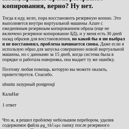
копирования, верно? Ну нет.
Тогда я иду, велп, пора восстановить резервную копию. Это
выполняется внутри виртуальной машины Azure с
ежедневным резервным копированием образа (еще не
включено резервное копирование БД), и у меня есть 30 дней
назад образов для восстановления,
но какой бы я ни выбрал
и не восстановил, проблема начинается снова.
Даже если я
использую образ для запуска совершенно новой виртуальной
машины, но с данными за 15 дней, когда система была в
порядке и работала наверняка, она выдает ту же ошибку.
Поэтому любая помощь, которую вы можете оказать,
приветствуется. Спасибо.
ubuntu лазурный postgresql
КалаНаг
1 ответ
Что ж, я решил проблему небольшим перебором, удалив
содержимое файла
папку после резервного
pg_tblspc