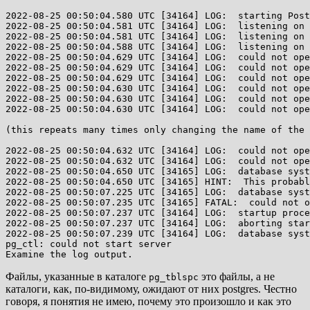
2022-08-25 00:50:04.580 UTC [34164] LOG:  starting Post
2022-08-25 00:50:04.581 UTC [34164] LOG:  listening on 
2022-08-25 00:50:04.581 UTC [34164] LOG:  listening on 
2022-08-25 00:50:04.588 UTC [34164] LOG:  listening on 
2022-08-25 00:50:04.629 UTC [34164] LOG:  could not ope
2022-08-25 00:50:04.629 UTC [34164] LOG:  could not ope
2022-08-25 00:50:04.629 UTC [34164] LOG:  could not ope
2022-08-25 00:50:04.630 UTC [34164] LOG:  could not ope
2022-08-25 00:50:04.630 UTC [34164] LOG:  could not ope
2022-08-25 00:50:04.630 UTC [34164] LOG:  could not ope
(this repeats many times only changing the name of the 
2022-08-25 00:50:04.632 UTC [34164] LOG:  could not ope
2022-08-25 00:50:04.632 UTC [34164] LOG:  could not ope
2022-08-25 00:50:04.650 UTC [34165] LOG:  database syst
2022-08-25 00:50:04.650 UTC [34165] HINT:  This probabl
2022-08-25 00:50:07.225 UTC [34165] LOG:  database syst
2022-08-25 00:50:07.235 UTC [34165] FATAL:  could not o
2022-08-25 00:50:07.237 UTC [34164] LOG:  startup proce
2022-08-25 00:50:07.237 UTC [34164] LOG:  aborting star
2022-08-25 00:50:07.239 UTC [34164] LOG:  database syst
pg_ctl: could not start server

Файлы, указанные в каталоге
это файлы, а не
pg_tblspc
каталоги, как, по-видимому, ожидают от них postgres. Честно
говоря, я понятия не имею, почему это произошло и как это