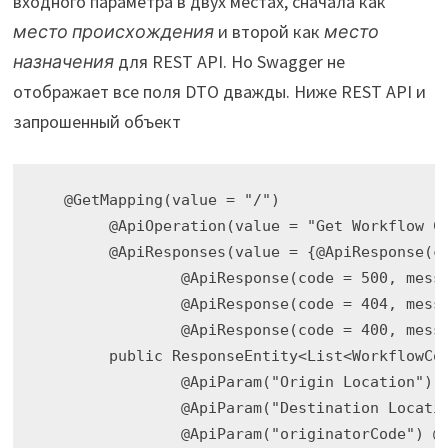
входного параметра в двух местах, сначала как
место происхождения
и второй как
место
назначения
для REST API. Но Swagger не
отображает все поля DTO дважды. Ниже REST API и
запрошенный объект
   @GetMapping(value = "/")

        @ApiOperation(value = "Get Workflow Co
        @ApiResponses(value = {@ApiResponse(co
                @ApiResponse(code = 500, messa
                @ApiResponse(code = 404, messa
                @ApiResponse(code = 400, messa
        public ResponseEntity<List<WorkflowCon
                @ApiParam("Origin Location") @
                @ApiParam("Destination Locatio
                @ApiParam("originatorCode") @R