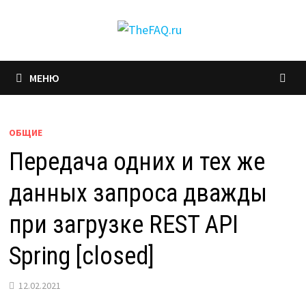
Перейти
к
содержимому
МЕНЮ
ОБЩИЕ
Передача одних и тех же
данных запроса дважды
при загрузке REST API
Spring [closed]
12.02.2021