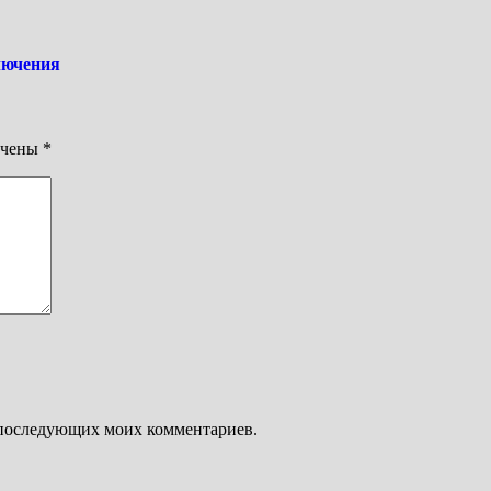
лючения
ечены
*
ля последующих моих комментариев.