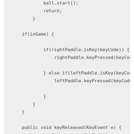
            ball.start();

            return;

        } 

    if(inGame) {

            if(rightPaddle.isKey(keyCode)) {

                rightPaddle.keyPressed(keyCode
            } else if(leftPaddle.isKey(keyCode
                leftPaddle.keyPressed(keyCode)
            }   

        }

    }

    public void keyReleased(KeyEvent e) {
