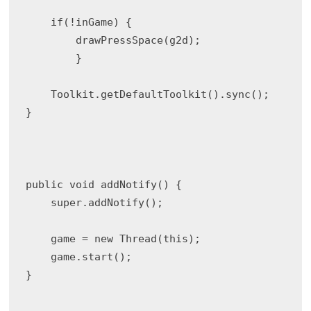
    if(!inGame) {

        drawPressSpace(g2d);

        }

    Toolkit.getDefaultToolkit().sync();

}

public void addNotify() {

    super.addNotify();

    game = new Thread(this);

    game.start();

}
