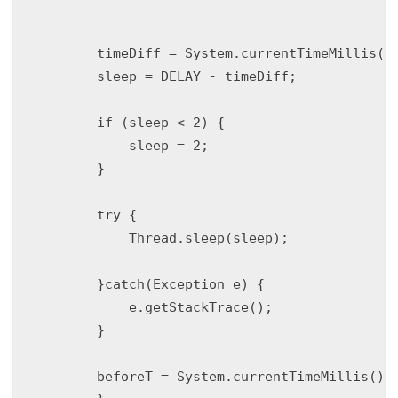
        timeDiff = System.currentTimeMillis() 
        sleep = DELAY - timeDiff;

        if (sleep < 2) {

            sleep = 2;

        }

        try {

            Thread.sleep(sleep);

        }catch(Exception e) {

            e.getStackTrace();

        }

        beforeT = System.currentTimeMillis();
