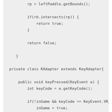
        rp = leftPaddle.getBounds();

        if(rb.intersects(rp)) {

            return true;

        }

        return false;

   }

private class KAdapter extends KeyAdapter{

    public void keyPressed(KeyEvent e) {

        int keyCode = e.getKeyCode();

        if(!inGame && keyCode == KeyEvent.VK_S
            inGame = true;
