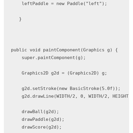
    leftPaddle = new Paddle("left");

   }

public void paintComponent(Graphics g) {

    super.paintComponent(g);

    Graphics2D g2d = (Graphics2D) g;

    g2d.setStroke(new BasicStroke(5.0f));

    g2d.drawLine(WIDTH/2, 0, WIDTH/2, HEIGHT);
    drawBall(g2d);

    drawPaddle(g2d);

    drawScore(g2d);
