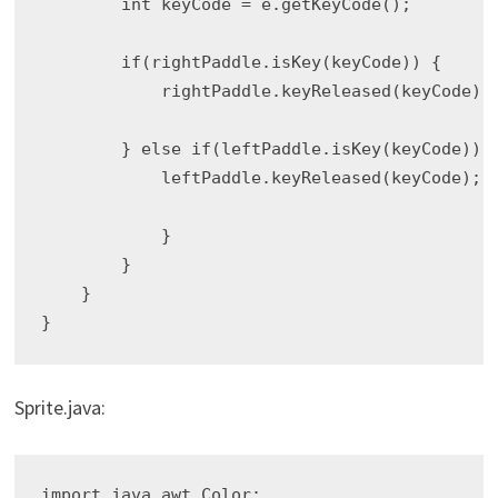
        int keyCode = e.getKeyCode();

        if(rightPaddle.isKey(keyCode)) {

            rightPaddle.keyReleased(keyCode);

        } else if(leftPaddle.isKey(keyCode)) {
            leftPaddle.keyReleased(keyCode);

            }

        }

    }

Sprite.java:
import java.awt.Color;
