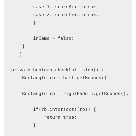
        case 1: scoreR++; break;

        case 2: scoreL++; break;

        }

        inGame = false;

    }

   }

private boolean checkCollision() {

    Rectangle rb = ball.getBounds();

    Rectangle rp = rightPaddle.getBounds();

        if(rb.intersects(rp)) {

            return true;

        }
