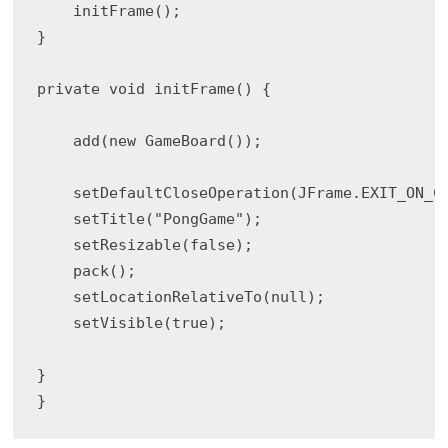
    initFrame();

}

private void initFrame() {

    add(new GameBoard());

    setDefaultCloseOperation(JFrame.EXIT_ON_CL
    setTitle("PongGame");

    setResizable(false);

    pack();

    setLocationRelativeTo(null);

    setVisible(true);

}
