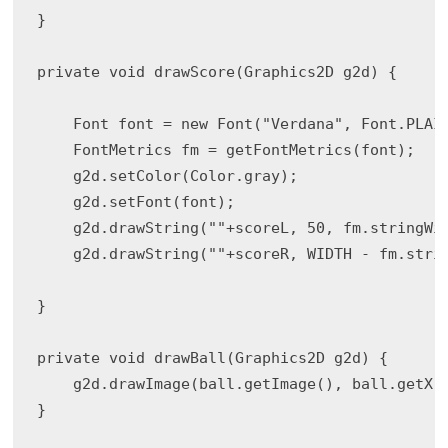
}

private void drawScore(Graphics2D g2d) {

    Font font = new Font("Verdana", Font.PLAIN
    FontMetrics fm = getFontMetrics(font);

    g2d.setColor(Color.gray);

    g2d.setFont(font);

    g2d.drawString(""+scoreL, 50, fm.stringWid
    g2d.drawString(""+scoreR, WIDTH - fm.strin
}

private void drawBall(Graphics2D g2d) {

    g2d.drawImage(ball.getImage(), ball.getX()
}
