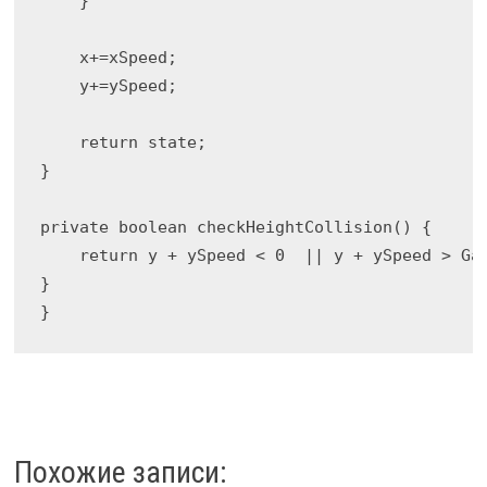
    } 

    x+=xSpeed;

    y+=ySpeed;

    return state;

}

private boolean checkHeightCollision() {

    return y + ySpeed < 0  || y + ySpeed > Gam
}       

Похожие записи: