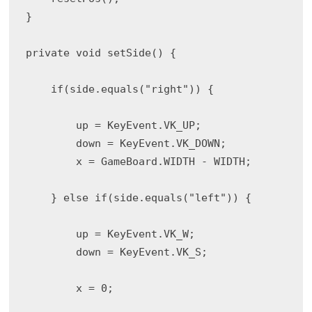
}

private void setSide() { 

    if(side.equals("right")) { 

        up = KeyEvent.VK_UP;

        down = KeyEvent.VK_DOWN;

        x = GameBoard.WIDTH - WIDTH;

    } else if(side.equals("left")) { 

        up = KeyEvent.VK_W;

        down = KeyEvent.VK_S;

        x = 0;
