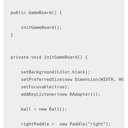
public GameBoard() { 

    initGameBoard();

}

private void initGameBoard() {

    setBackground(Color.black);

    setPreferredSize(new Dimension(WIDTH, HEIG
    setFocusable(true);

    addKeyListener(new KAdapter());

    ball = new Ball();

    rightPaddle =  new Paddle("right");
