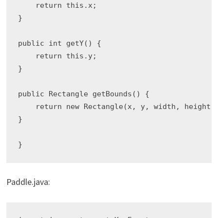
    return this.x;

}

public int getY() {

    return this.y;

}

public Rectangle getBounds() {

    return new Rectangle(x, y, width, height);
}

Paddle.java: