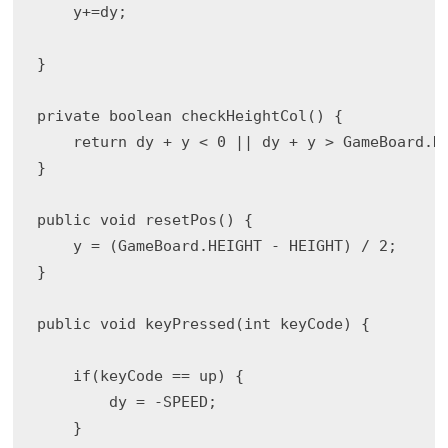
    y+=dy;

}

private boolean checkHeightCol() {

    return dy + y < 0 || dy + y > GameBoard.HE
}

public void resetPos() {

    y = (GameBoard.HEIGHT - HEIGHT) / 2;

}

public void keyPressed(int keyCode) { 

    if(keyCode == up) {

        dy = -SPEED;

    } 
