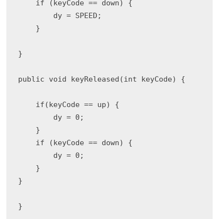
    if (keyCode == down) {

        dy = SPEED;

    }

}

public void keyReleased(int keyCode) { 

    if(keyCode == up) {

        dy = 0;

    }

    if (keyCode == down) {

        dy = 0;

    }

}
