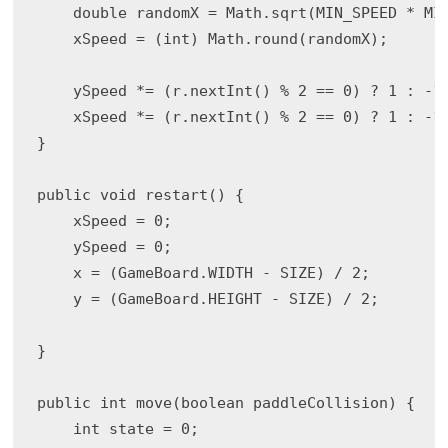
    double randomX = Math.sqrt(MIN_SPEED * MIN
    xSpeed = (int) Math.round(randomX);

    ySpeed *= (r.nextInt() % 2 == 0) ? 1 : -1;
    xSpeed *= (r.nextInt() % 2 == 0) ? 1 : -1;
}

public void restart() {

    xSpeed = 0;

    ySpeed = 0;

    x = (GameBoard.WIDTH - SIZE) / 2;

    y = (GameBoard.HEIGHT - SIZE) / 2;

}

public int move(boolean paddleCollision) {

    int state = 0;
