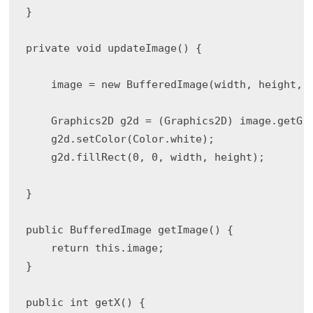
}

private void updateImage() { 

    image = new BufferedImage(width, height, B
    Graphics2D g2d = (Graphics2D) image.getGra
    g2d.setColor(Color.white);

    g2d.fillRect(0, 0, width, height);

}

public BufferedImage getImage() {

    return this.image;

}

public int getX() {
