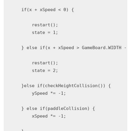
    if(x + xSpeed < 0) {

        restart();

        state = 1;

    } else if(x + xSpeed > GameBoard.WIDTH - S
        restart();

        state = 2;

    }else if(checkHeightCollision()) {

        ySpeed *= -1;

    } else if(paddleCollision) {

        xSpeed *= -1;
