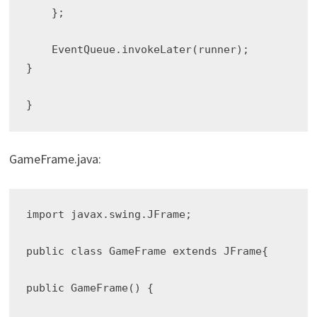
    };

    EventQueue.invokeLater(runner);

}

GameFrame.java:
import javax.swing.JFrame;

public class GameFrame extends JFrame{

public GameFrame() {
