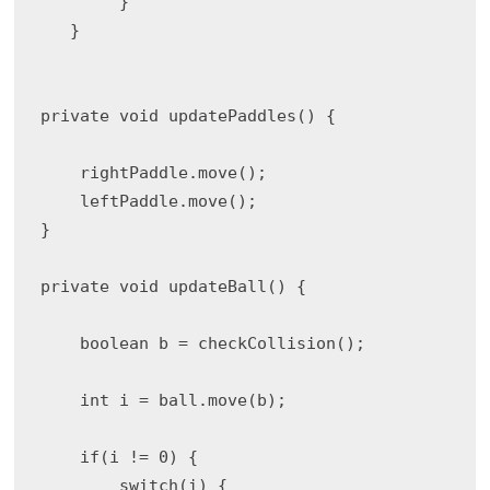
        }

   }

private void updatePaddles() {

    rightPaddle.move();

    leftPaddle.move();

}

private void updateBall() {

    boolean b = checkCollision();

    int i = ball.move(b);

    if(i != 0) {

        switch(i) {
