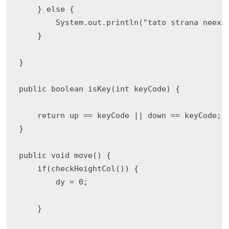
    } else { 

        System.out.println("tato strana neexis
    }

}

public boolean isKey(int keyCode) { 

    return up == keyCode || down == keyCode; 

}

public void move() { 

    if(checkHeightCol()) {

        dy = 0;

    }
