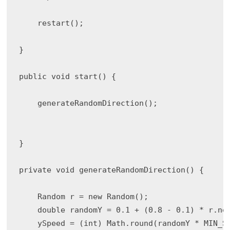
    restart();

}

public void start() {

    generateRandomDirection();

}

private void generateRandomDirection() {

    Random r = new Random();

    double randomY = 0.1 + (0.8 - 0.1) * r.nex
    ySpeed = (int) Math.round(randomY * MIN_SP