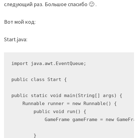
следующий раз. Большое спасибо 🙂 .
Вот мой код:
Start.java:
import java.awt.EventQueue;

public class Start {

public static void main(String[] args) {

    Runnable runner = new Runnable() {

        public void run() {

            GameFrame gameFrame = new GameFram
        }
