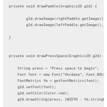
private void drawPaddle(Graphics2D g2d) {

        g2d.drawImage(rightPaddle.getImage(), 
        g2d.drawImage(leftPaddle.getImage(), l
}

private void drawPressSpace(Graphics2D g2d) {

    String press = "Press space to begin";

    Font font = new Font("Verdana", Font.BOLD 
    FontMetrics fm = getFontMetrics(font);

    g2d.setFont(font);

    g2d.setColor(Color.red);

    g2d.drawString(press, (WIDTH - fm.stringWi