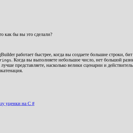
 то как бы вы это сделали?
ngBuilder работает быстрее, когда вы создаете большие строки, б
. Когда вы выполняете небольшое число, нет большой разни
rings
 лучше представляете, насколько велики сценарии и действительн
катенация.
цу уценки на C #