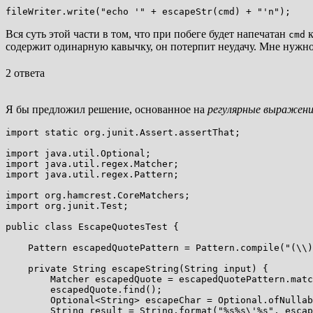
Вся суть этой части в том, что при побеге будет напечатан
к
cmd
содержит одинарную кавычку, он потерпит неудачу. Мне нужно б
2 ответа
Я бы предложил решение, основанное на
регулярные выражен
import static org.junit.Assert.assertThat;

import java.util.Optional;

import java.util.regex.Matcher;

import java.util.regex.Pattern;

import org.hamcrest.CoreMatchers;

import org.junit.Test;

public class EscapeQuotesTest {

    Pattern escapedQuotePattern = Pattern.compile("(\\)
    private String escapeString(String input) {

        Matcher escapedQuote = escapedQuotePattern.matc
        escapedQuote.find();

        Optional<String> escapeChar = Optional.ofNullab
        String result = String.format("%s%s\'%s", escap