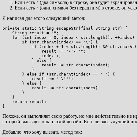
Если есть
(два символа) в строке, она будет экранирован
'
Если есть
(один символ без
перед ним) в строке, он уск
'
Я написал для этого следующий метод:
private static String escapeStr(final String str) {

    String result = "";

    for (int index = 0; index < str.length(); ++index) 
        if (str.charAt(index) == '\') {

            if (index + 1 < str.length() && str.charAt(
                result += "\'\''";

                index++;

            } else {

                result += str.charAt(index);

            }

        } else if (str.charAt(index) == ''') {

            result += "'\''";

        } else {

            result += str.charAt(index);

        }

    }

    return result;

Похоже, он выполняет свою работу, но мне действительно не нр
который выглядит как плохой дизайн. Есть ли здесь лучший по
Добавлю, что хочу вызвать метод так: