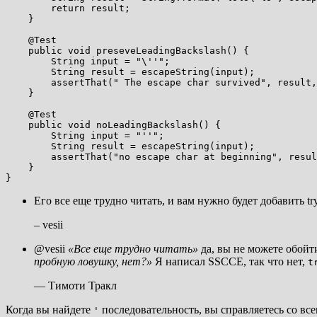
        return result;

    }

    @Test

    public void preseveLeadingBackslash() {

        String input = "\''";

        String result = escapeString(input);

        assertThat(" The escape char survived", result,
    }

    @Test

    public void noLeadingBackslash() {

        String input = "''";

        String result = escapeString(input);

        assertThat("no escape char at beginning", resul
    }

Его все еще трудно читать, и вам нужно будет добавить try
– vesii
@vesii
«Все еще трудно читать»
да, вы не можете обойт
пробную ловушку, нет?»
Я написал SSCCE, так что нет,
t
— Тимоти Тракл
Когда вы найдете
последовательность, вы справляетесь со все
'