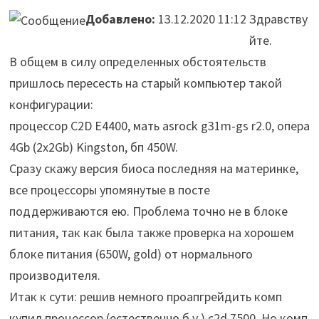
Добавлено:
13.12.2020 11:12
Здравству
йте.
В общем в силу определенных обстоятельств
пришлось пересесть на старый компьютер такой
конфигурации:
процессор C2D E4400, мать asrock g31m-gs r2.0, опера
4Gb (2x2Gb) Kingston, бп 450W.
Сразу скажу версия биоса последняя на материнке,
все процессоры упомянутые в посте
поддерживаются ею. Проблема точно не в блоке
питания, так как была также проверка на хорошем
блоке питания (650W, gold) от нормального
производителя.
Итак к сути: решив немного проапгрейдить комп
купил процессор (естественно б.у.) c2d 7500. Но комп