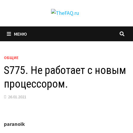
Перейти
к
содержимому
МЕНЮ
ОБЩИЕ
S775. Не работает с новым
процессором.
26.01.2021
paranoik