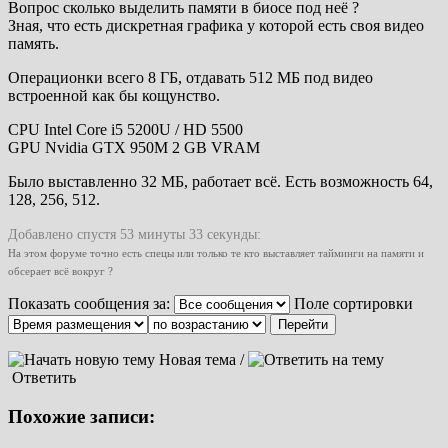
Вопрос сколько выделить памяти в биосе под неё ?
Зная, что есть дискретная графика у которой есть своя видео
память.
Операционки всего 8 ГБ, отдавать 512 МБ под видео
встроенной как бы кощунство.
CPU Intel Core i5 5200U / HD 5500
GPU Nvidia GTX 950M 2 GB VRAM
Было выставленно 32 МБ, работает всё. Есть возможность 64,
128, 256, 512.
Добавлено спустя 53 минуты 33 секунды:
На этом форуме точно есть спецы или только те кто выставляет тайминги на памяти и
обсерает всё вокруг ?
Показать сообщения за:
Поле сортировки
Новая тема /
Ответить
Похожие записи: