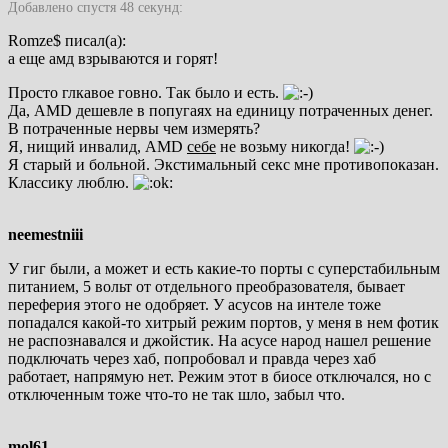
Добавлено спустя 48 секунд:
Romze$ писал(а):
а еще амд взрываются и горят!
Просто глкавое говно. Так было и есть.
Да, AMD дешевле в попугаях на единицу потраченных денег.
В потраченные нервы чем измерять?
Я, нищий инвалид, AMD
себе
не возьму никогда!
Я старый и больной. Экстимальный секс мне противопоказан.
Классику люблю.
neemestniii
У гиг были, а может и есть какие-то порты с суперстабильным
питанием, 5 вольт от отдельного преобразователя, бывает
переферия этого не одобряет. У асусов на интеле тоже
попадался какой-то хитрый режим портов, у меня в нем фотик
не распознавался и джойстик. На асусе народ нашел решение
подключать через хаб, попробовал и правда через хаб
работает, напрямую нет. Режим этот в биосе отключался, но с
отключенным тоже что-то не так шло, забыл что.
mol61