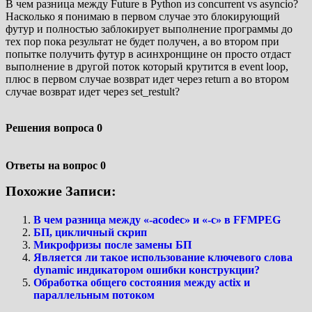
В чем разница между Future в Python из concurrent vs asyncio?
Насколько я понимаю в первом случае это блокирующий
футур и полностью заблокирует выполнение программы до
тех пор пока результат не будет получен, а во втором при
попытке получить футур в асинхронщине он просто отдаст
выполнение в другой поток который крутится в event loop,
плюс в первом случае возврат идет через return а во втором
случае возврат идет через set_restult?
Решения вопроса
0
Ответы на вопрос
0
Похожие Записи:
В чем разница между «-acodec» и «-c» в FFMPEG
БП, цикличный скрип
Микрофризы после замены БП
Является ли такое использование ключевого слова
dynamic индикатором ошибки конструкции?
Обработка общего состояния между actix и
параллельным потоком