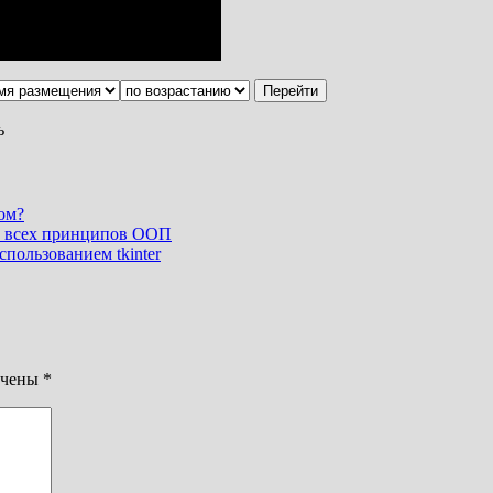
ь
ом?
ем всех принципов ООП
спользованием tkinter
ечены
*