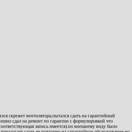
ился скрежет вентилятора,пытался сдать на гарантийный
пешно сдал на ремонт по гарантии с формулировкой что
(соответствующая запись имеется).по внешнему виду было
 предлагает сдать ее повторно на гарантийное обслуживание,но