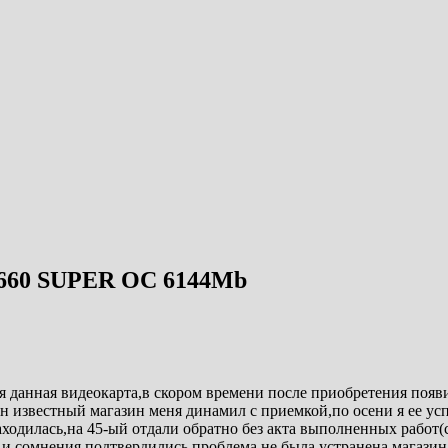
660 SUPER OC 6144Mb
я данная видеокарта,в скором времени после приобретения появ
ин известный магазин меня динамил с приемкой,по осени я ее ус
находилась,на 45-ый отдали обратно без акта выполненных работ
ст и сомнения подтвердились,проблема не была устранена,магазин