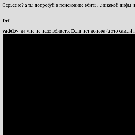
Серьезно? а ты попробуй в поисковике вбить…никакой инфы н
Def
yadolov
, да мне не надо вбивать. Если нет донора (а это самый