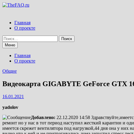
Перейти
к
содержимому
Главная
О проекте
Найти:
Меню
Главная
О проекте
Общие
Видеокарта GIGABYTE GeForce GTX 1
16.01.2021
yadolov
Добавлено:
22.12.2020 14:58
Здравствуйте,имеетс
ремонт но у нас в тот период наступил жесткий карантин и од
имеется скрежет вентилятора под нагрузкой,44 дня она у них 
видно что к ней и не притрагивались,дома запустил стресс те