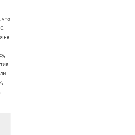
, что
C.
я не
cy,
атия
 ли
к,
,