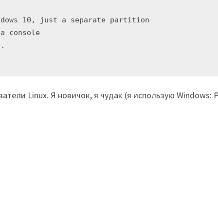
dows 10, just a separate partition

a console

.

ели Linux. Я новичок, я чудак (я использую Windows: P