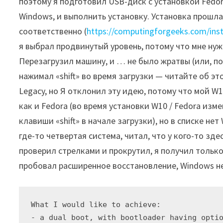
поэтому я подготовил USB-диск с установкой Fedor
Windows, и выполнить установку. Установка прошл
соответственно (
https://computingforgeeks.com/inst
я выбрал продвинутый уровень, потому что мне нуж
Перезагрузил машину, и … не было жратвы (или, по 
нажимал «shift» во время загрузки — читайте об эт
Legacy, но Я отклонил эту идею, потому что мой W1
как и Fedora (во время установки W10 / Fedora изм
клавиши «shift» в начале загрузки), но в списке не
где-то четвертая система, читал, что у кого-то зде
проверил стрелками и прокрутил, я получил только
пробовал расширенное восстановление, Windows не
What I would like to achieve:

- a dual boot, with bootloader having optio