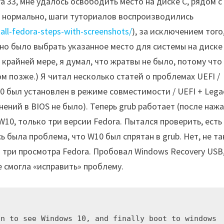
a 33, мне удалось освободить место на диске C, рядом с
а нормально, шаги туториалов воспроизводились
all-fedora-steps-with-screenshots/
), за исключением того
но было выбрать указанное место для системы на диске 
крайней мере, я думал, что жратвы не было, потому что 
ом позже.) Я читал несколько статей о проблемах UEFI /
0 был установлен в режиме совместимости / UEFI + Lega
енений в BIOS не было). Теперь grub работает (после наж
т W10, только три версии Fedora. Пытался проверить, есть
сь была проблема, что W10 был спрятан в grub. Нет, не та
 три просмотра Fedora. Пробовал Windows Recovery USB
 смогла «исправить» проблему.
n to see Windows 10, and finally boot to windows 
