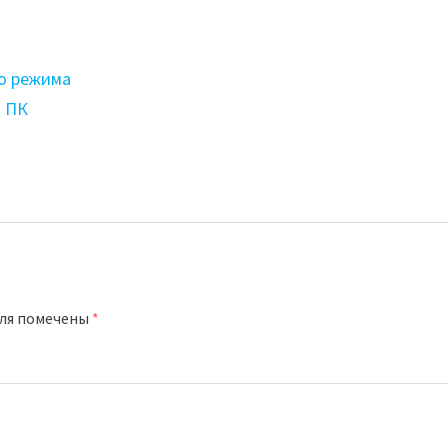
го режима
а ПК
оля помечены
*