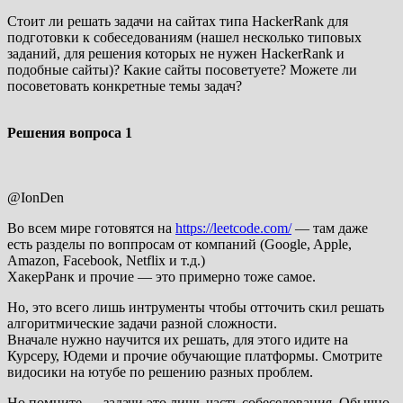
Стоит ли решать задачи на сайтах типа HackerRank для
подготовки к собеседованиям (нашел несколько типовых
заданий, для решения которых не нужен HackerRank и
подобные сайты)? Какие сайты посоветуете? Можете ли
посоветовать конкретные темы задач?
Решения вопроса
1
@IonDen
Во всем мире готовятся на
https://leetcode.com/
— там даже
есть разделы по воппросам от компаний (Google, Apple,
Amazon, Facebook, Netflix и т.д.)
ХакерРанк и прочие — это примерно тоже самое.
Но, это всего лишь интрументы чтобы отточить скил решать
алгоритмические задачи разной сложности.
Вначале нужно научится их решать, для этого идите на
Курсеру, Юдеми и прочие обучающие платформы. Смотрите
видосики на ютубе по решению разных проблем.
Но помните — задачи это лишь часть собеседования. Обычно