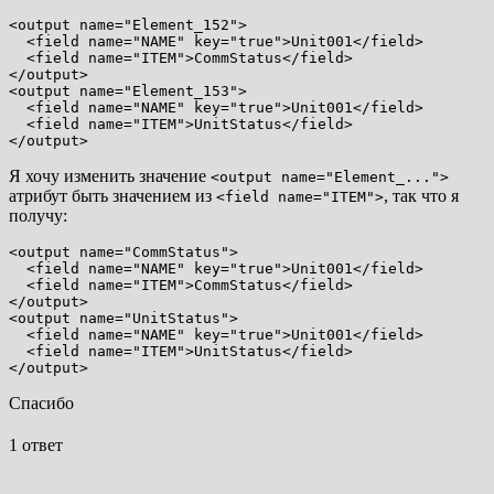
<output name="Element_152">

  <field name="NAME" key="true">Unit001</field>

  <field name="ITEM">CommStatus</field>

</output>

<output name="Element_153">

  <field name="NAME" key="true">Unit001</field>

  <field name="ITEM">UnitStatus</field>

Я хочу изменить значение
<output name="Element_...">
атрибут быть значением из
, так что я
<field name="ITEM">
получу:
<output name="CommStatus">

  <field name="NAME" key="true">Unit001</field>

  <field name="ITEM">CommStatus</field>

</output>

<output name="UnitStatus">

  <field name="NAME" key="true">Unit001</field>

  <field name="ITEM">UnitStatus</field>

Спасибо
1 ответ