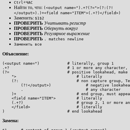
+
Ctrl
ЧАС
Найти то, что:
(<output name=").+?(?=">(?:(?!
</output>).)+<field name="ITEM">(.+?)</field>)
Заменить:
$1$2
ПРОВЕРИТЬ
Учитывать регистр
ПРОВЕРИТЬ
Обернуть вокруг
ПРОВЕРИТЬ
Регулярное выражение
ПРОВЕРИТЬ
. matches newline
Заменить все
Объяснение:
(<output name=")            # literally, group 1

.+?                         # 1 or more any character, 
(?=                         # positive lookahead, make 
    ">                          # literally

    (?:                         # non capture group, Te
        (?!</output>)               # negative lookahea
        .                           # any character

    )+                          # end group, must appea
    <field name="ITEM">         # literally

    (.+?)                       # group 2, 1 or more an
    </field>                    # literally

Замена: