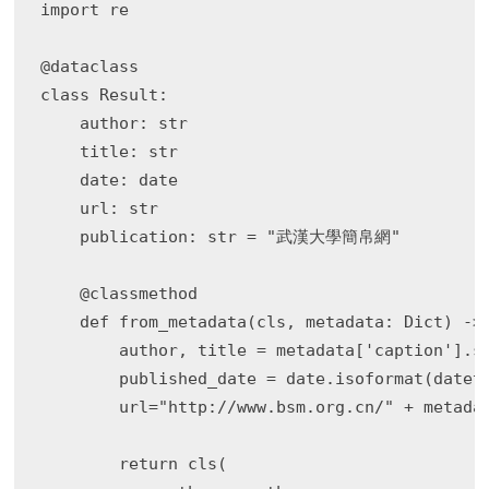
import re

@dataclass

class Result:

    author: str

    title: str

    date: date

    url: str

    publication: str = "武漢大學簡帛網"

    @classmethod

    def from_metadata(cls, metadata: Dict) -> 
        author, title = metadata['caption'].s
        published_date = date.isoformat(dateti
        url="http://www.bsm.org.cn/" + metadat
        return cls(
