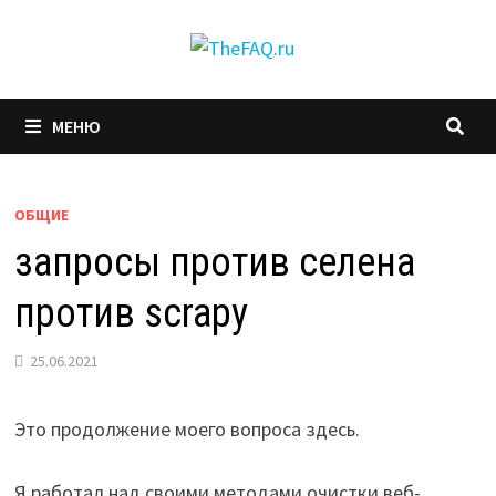
Перейти
к
содержимому
МЕНЮ
ОБЩИЕ
запросы против селена
против scrapy
25.06.2021
Это продолжение моего вопроса здесь.
Я работал над своими методами очистки веб-