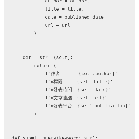
            author = author,

            title = title,

            date = published_date,

            url = url

        )

    def __str__(self):

        return (

            f'作者　　　　{self.author}'

            f'n標題     {self.title}'

            f'n發表時間  {self.date}'

            f'n文章連結　{self.url}'

            f'n發表平台  {self.publication}'

        )

def submit_query(keyword: str):
