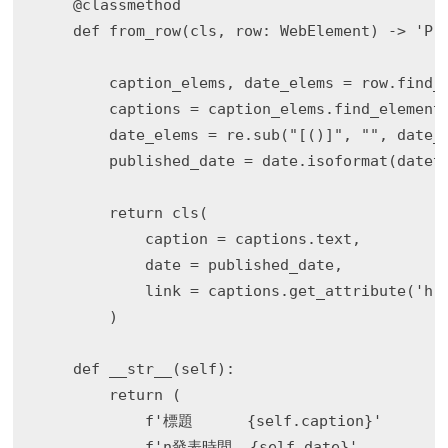
    @classmethod

    def from_row(cls, row: WebElement) -> 'Pri
        caption_elems, date_elems = row.find_e
        captions = caption_elems.find_elements
        date_elems = re.sub("[()]", "", date_e
        published_date = date.isoformat(dateti
        return cls(

            caption = captions.text,

            date = published_date,

            link = captions.get_attribute('hre
        )

    def __str__(self):

        return (

            f'標題      {self.caption}'

            f'n發表時間  {self.date}'
