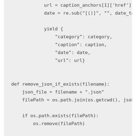
            url = caption_anchors[1]['href']

            date = re.sub("[()]", "", date_tag
            yield {

                "category": category, 

                "caption": caption, 

                "date": date,

                "url": url}

def remove_json_if_exists(filename):

    json_file = filename + ".json"

    filePath = os.path.join(os.getcwd(), json_
    if os.path.exists(filePath):

        os.remove(filePath)
