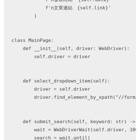
            f'n文章連結　{self.link}'

        )

class MainPage:

    def __init__(self, driver: WebDriver):

        self.driver = driver

    def select_dropdown_item(self):

        driver = self.driver

        driver.find_element_by_xpath("//form
    def submit_search(self, keyword: str) -> N
        wait = WebDriverWait(self.driver, 100)
        search = wait.until(
