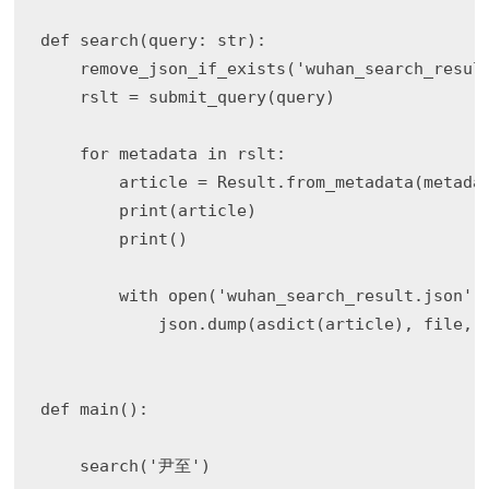
def search(query: str):

    remove_json_if_exists('wuhan_search_result
    rslt = submit_query(query)

    for metadata in rslt:

        article = Result.from_metadata(metadat
        print(article)

        print()

        with open('wuhan_search_result.json', 
            json.dump(asdict(article), file, e
def main():

    search('尹至')
