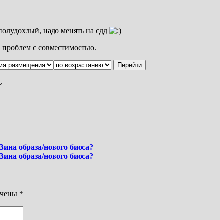
полудохлый, надо менять на сдд
т проблем с совместимостью.
ь
ина образа/нового биоса?
ина образа/нового биоса?
ечены
*