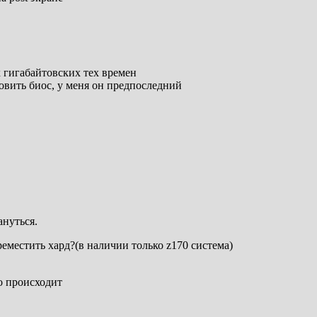
х гигабайтовских тех времен
новить биос, у меня он предпоследний
ануться.
еместить хард?(в наличии только z170 система)
то происходит