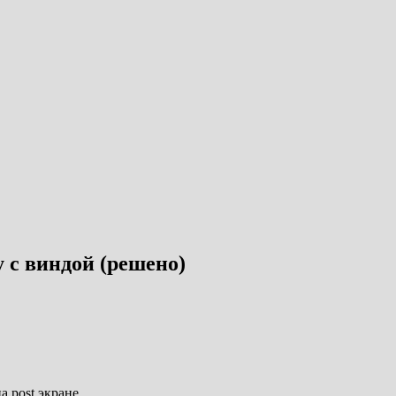
у с виндой (решено)
а post экране