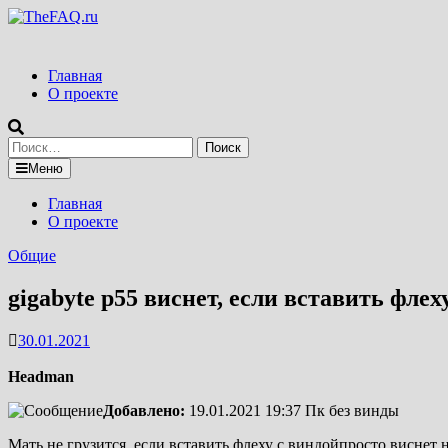
Перейти
к
содержимому
Главная
О проекте
Найти:
Меню
Главная
О проекте
Общие
gigabyte p55 виснет, если вставить флех
30.01.2021
Headman
Добавлено:
19.01.2021 19:37
Пк без винды
Мать не грузится, если вставить флеху с виндойпросто виснет н