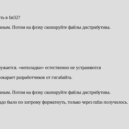
ь в fat32?
тивным. Потом на флэху скопируйте файлы дистрибутива.
ружается. «неполадки» естественно не устраняются
покарает разработчиков от гигабайта.
тивным. Потом на флэху скопируйте файлы дистрибутива.
адо было по хитрому форматнуть, только через rufus получилось. 