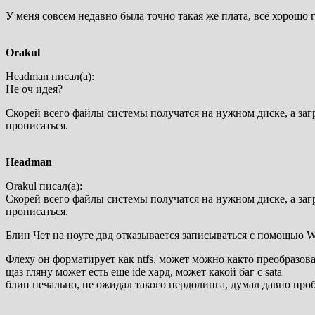
У меня совсем недавно была точно такая же плата, всё хорошо
Orakul
Headman писал(а):
Не оч идея?
Скорей всего файлы системы получатся на нужном диске, а загр
прописаться.
Headman
Orakul писал(а):
Скорей всего файлы системы получатся на нужном диске, а загр
прописаться.
Блин Чет на ноуте двд отказывается записываться с помощью W7
Флеху он форматирует как ntfs, может можно както преобразоват
щаз гляну может есть еще ide хард, может какой баг с sata
блин печально, не ожидал такого пердолинга, думал давно про