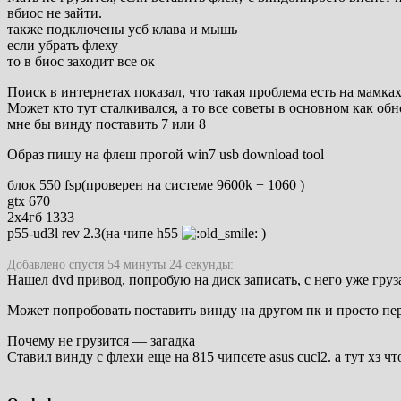
вбиос не зайти.
также подключены усб клава и мышь
если убрать флеху
то в биос заходит все ок
Поиск в интернетах показал, что такая проблема есть на мамка
Может кто тут сталкивался, а то все советы в основном как об
мне бы винду поставить 7 или 8
Образ пишу на флеш прогой win7 usb download tool
блок 550 fsp(проверен на системе 9600k + 1060 )
gtx 670
2х4гб 1333
p55-ud3l rev 2.3(на чипе h55
)
Добавлено спустя 54 минуты 24 секунды:
Нашел dvd привод, попробую на диск записать, с него уже груз
Может попробовать поставить винду на другом пк и просто пер
Почему не грузится — загадка
Ставил винду с флехи еще на 815 чипсете asus cucl2. а тут хз ч