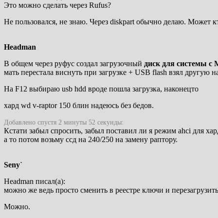
Это можно сделать через Rufus?
Не пользовался, не знаю. Через diskpart обычно делаю. Может 
Headman
В общем через руфус создал загрузочный
диск для системы с
мать перестала виснуть при загрузке + USB flash взял другую на 
На F12 выбираю usb hdd вроде пошла загрузка, наконецто
хард wd v-raptor 150 блин надеюсь без бедов.
Добавлено спустя 2 минуты 52 секунды:
Кстати забыл спросить, забыл поставил ли я режим ahci для хар
а то потом возьму ссд на 240/250 на замену раптору.
Seny`
Headman писал(а):
можно же ведь просто сменить в реестре ключи и перезагрузит
Можно.