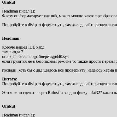
Orakul
Headman писал(а):
Флеху он форматирует как ntfs, может можно както преобразоват
Попробуйте в diskpart форматнуть, там-же сделайте раздел ак
Headman
Короче нашел IDE хард
там винда 7
она крашится на драйвере agp440.sys
если грузится не в безопасном режиме то также просто перезаг
госпади, хоть бы с двд удалось все провернуть, надеюсь карма 
Цитата:
Попробуйте в diskpart форматнуть, там-же сделайте раздел ак
Это можно сделать через Rufus? и заодно флеху в fat32? както н
Orakul
Headman писал(а):