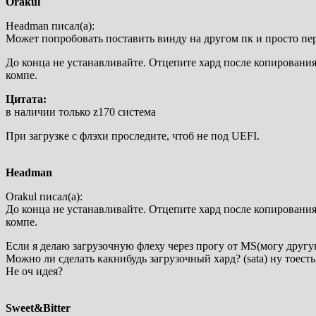
Orakul
Headman писал(а):
Может попробовать поставить винду на другом пк и просто пе
До конца не устанавливайте. Отцепите хард после копирования 
компе.
Цитата:
в наличии только z170 система
При загрузке с флэхи проследите, чтоб не под UEFI.
Headman
Orakul писал(а):
До конца не устанавливайте. Отцепите хард после копирования 
компе.
Если я делаю загрузочную флеху через прогу от MS(могу друг
Можно ли сделать какнибудь загрузочный хард? (sata) ну тоесть 
Не оч идея?
Sweet&Bitter