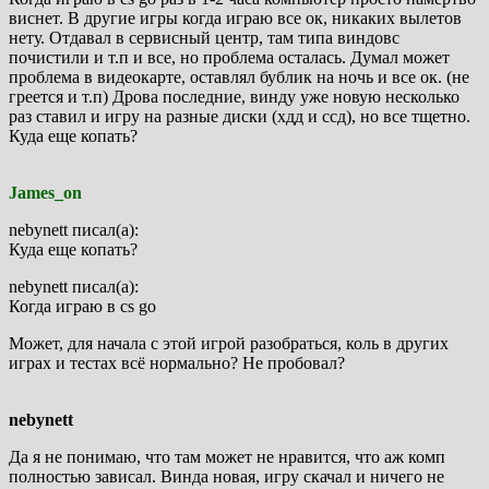
виснет. В другие игры когда играю все ок, никаких вылетов
нету. Отдавал в сервисный центр, там типа виндовс
почистили и т.п и все, но проблема осталась. Думал может
проблема в видеокарте, оставлял бублик на ночь и все ок. (не
греется и т.п) Дрова последние, винду уже новую несколько
раз ставил и игру на разные диски (хдд и ссд), но все тщетно.
Куда еще копать?
James_on
nebynett писал(а):
Куда еще копать?
nebynett писал(а):
Когда играю в cs go
Может, для начала с этой игрой разобраться, коль в других
играх и тестах всё нормально? Не пробовал?
nebynett
Да я не понимаю, что там может не нравится, что аж комп
полностью зависал. Винда новая, игру скачал и ничего не