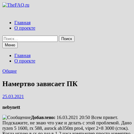
Перейти
к
содержимому
Главная
О проекте
Найти:
Меню
Главная
О проекте
Общие
Намертво зависает ПК
25.03.2021
nebynett
Добавлено:
16.03.2021 20:50
Всем привет.
Подскажите, не знаю что уже и делать с этой проблемой. Дано
ryzen 5 1600, rx 588, asrock ab350m pro4, viper 2×8 3000 (сток).
Когда играю в cs go раз в 1-2 часа компьютер просто намертво