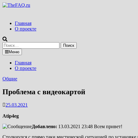
Перейти
к
содержимому
Главная
О проекте
Найти:
Меню
Главная
О проекте
Общие
Проблема с видеокартой
25.03.2021
Atip4eg
Добавлено:
13.03.2021 23:48
Всем привет!
Столкнулся с прямо таки мистической ситуацией по установке