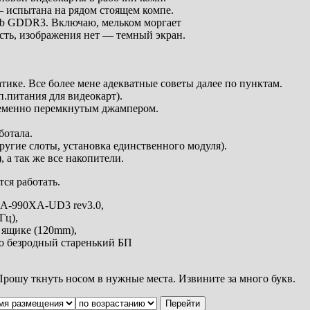
— испытана на рядом стоящем компе.
1Gb GDDR3. Включаю, мельком моргает
есть, изображения нет — темный экран.
тике. Все более мене адекватные советы далее по пунктам.
п.питания для видеокарт).
ременно перемкнутым джампером.
ботала.
угие слоты, установка единственного модуля).
 а так же все накопители.
ся работать.
GA-990XA-UD3 rev3.0,
Гц),
а ящике (120mm),
то безродный старенький БП
Прошу ткнуть носом в нужные места. Извините за много букв.