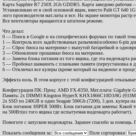
Карта Sapphire R7 250X 2Gb GDDR5. Карта заведомо рабочая 
Устанавливаю ее в свой основной ящик, вместо Palit GT 640 
лого производителя мат.латы и все. На экране монитора растр 
Все вентиляторы вращаются в штатном режиме.
Что делал:
0 — Поиск в Google и на спецефических форумах по такой тема
1 — Контроль всех задействованых разъемов(особенно 6-pin до
2 — Сброс биоса на материнке с вынутой батарейкой и однов
3 — Обновление прошивки биоса на материнке.
4 — Замена блока питания из того ящика, где эта видеокарта ра
5 — Пробовал шаманить с планками памяти (переустановка в др
6 — Отключал все кулеры (кроме который на видююхе и проце),
Эффекта ноль. В этом корпусе с этой конфигурацией отказывает
Конфигурация ПК: Проц: AMD FX-8350, Мат.плата: Gigabyte 
Память: 2x DIMM3 Kingston HyperX KHX1866C10D3/8G (933М
2х SSD по 240GB и один Seagate 500Gb (7200), 3 доп. кулера н
Блок питания: HIPER 500Вт. Блок питания для замены: Какой 
на 500Вт(из того ящика где испытуемая видеокарта работает).
Помогите с запуском видеокарты. Заранее спасибо за помощь. 
Показать сообщения за:
Поле сортировки