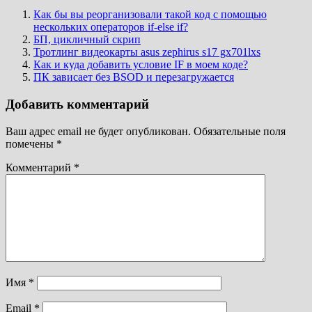
Как бы вы реорганизовали такой код с помощью
нескольких операторов if-else if?
БП, цикличный скрип
Тротлинг видеокарты asus zephirus s17 gx701lxs
Как и куда добавить условие IF в моем коде?
ПК зависает без BSOD и перезагружается
Добавить комментарий
Ваш адрес email не будет опубликован.
Обязательные поля
помечены
*
Комментарий
*
Имя
*
Email
*